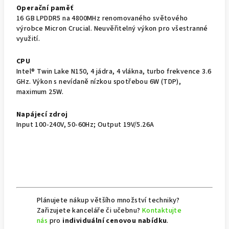
Operační paměť
16 GB LPDDR5 na 4800MHz renomovaného světového
výrobce Micron Crucial. Neuvěřitelný výkon pro všestranné
využití.
CPU
Intel® Twin Lake N150, 4 jádra, 4 vlákna, turbo frekvence 3.6
GHz. Výkon s nevídaně nízkou spotřebou 6W (TDP),
maximum 25W.
Napájecí zdroj
Input 100-240V, 50-60Hz; Output 19V/5.26A
Plánujete nákup většího množství techniky?
Zařizujete kanceláře či učebnu?
Kontaktujte
nás
pro
individuální cenovou nabídku
.