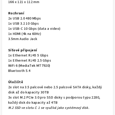
166 x 121 x 112 mm
Rozhraní
2x USB 2.0 480 Mbps
1x USB 3.2 10 Gbps
1x USB-C 10 Gbps (data a video)
1x HDMI (4k na 60Hz)
3.5mm Audio Jack
Síťové připojení
1x Ethernet RJ45 5 Gbps
1x Ethernet RJ45 2.5 Gbps
WiFi 6 (MediaTek MT7920)
Bluetooth 5.4
Úložiště
2x slot na 3.5 palcové nebo 2.5 palcové SATA disky, každý
disk až do kapacity 30TB
3x slot M.2 PCIe 3.0 pro SSD disky s podporou typu 2280,
každý disk do kapacity až 4TB
M.2 SSD ve slotu č. 1 se využívá jako systémový disk.