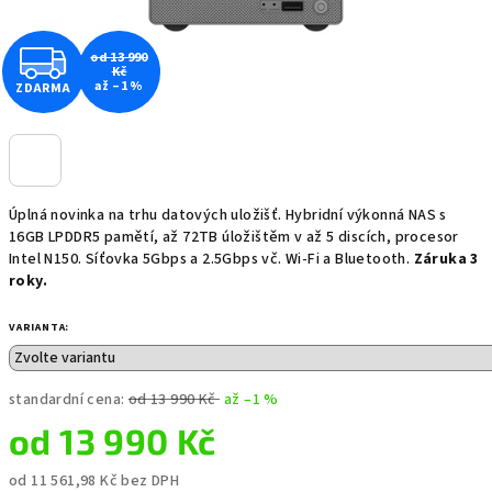
Z
od 13 990
Kč
až –1 %
ZDARMA
D
A
R
Úplná novinka na trhu datových uložišť. Hybridní výkonná NAS s
M
16GB LPDDR5 pamětí, až 72TB úložištěm v až 5 discích, procesor
Intel N150. Síťovka 5Gbps a 2.5Gbps vč. Wi-Fi a Bluetooth.
Záruka 3
A
roky.
VARIANTA:
standardní cena:
od 13 990 Kč
až –1 %
od
13 990 Kč
od
11 561,98 Kč
bez DPH