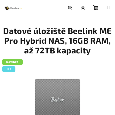
Přejít
na
obsah
Nákupní
Hledat
Přihlášení
Datové úložiště Beelink ME
košík
Pro Hybrid NAS, 16GB RAM,
až 72TB kapacity
Novinka
Tip