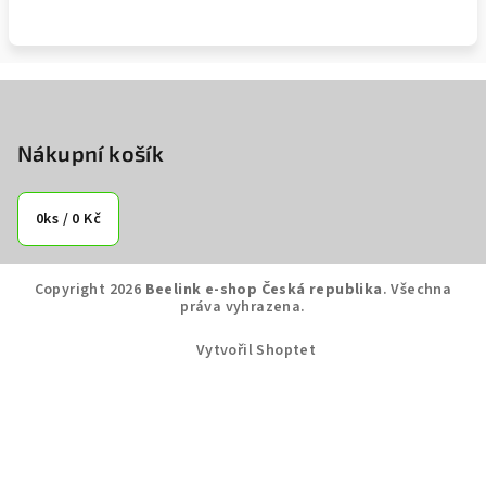
Z
á
p
Nákupní košík
a
t
0
ks /
0 Kč
í
Copyright 2026
Beelink e-shop Česká republika
. Všechna
práva vyhrazena.
Vytvořil Shoptet