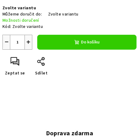
Měrná
Zvolte variantu
cena:
Můžeme doručit do:
Zvolte variantu
Možnosti doručení
Kód:
Zvolte variantu
−
+
Do košíku
Zeptat se
Sdílet
Doprava zdarma